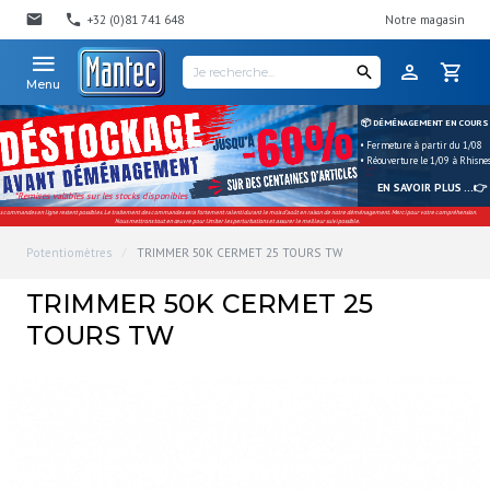
+32 (0)81 741 648
Notre magasin
Menu
📦 DÉMÉNAGEMENT EN COURS
• Fermeture à partir du 1/08
• Réouverture le 1/09 à Rhisne
EN SAVOIR PLUS ...👉
*Remises valables sur les stocks disponibles
s commandes en ligne restent possibles. Le traitement des commandes sera fortement ralenti durant le mois d'août en raison de notre déménagement. Merci pour votre compréhension.
Nous mettrons tout en œuvre pour limiter les perturbations et assurer le meilleur suivi possible.
Potentiomètres
TRIMMER 50K CERMET 25 TOURS TW
TRIMMER 50K CERMET 25
TOURS TW