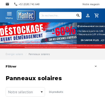
+32 (0)81 741 648
Notre magasin
Menu
📦 DÉMÉNAGEMENT EN COURS
• Fermeture à partir du 1/08
• Réouverture le 1/09 à Rhisne
EN SAVOIR PLUS ...👉
*Remises valables sur les stocks disponibles
s commandes en ligne restent possibles. Le traitement des commandes sera fortement ralenti durant le mois d'août en raison de notre déménagement. Merci pour votre compréhension.
Nous mettrons tout en œuvre pour limiter les perturbations et assurer le meilleur suivi possible.
Énergie solaire
Panneaux solaires
Filtrer
Panneaux solaires
Tri
16
produits