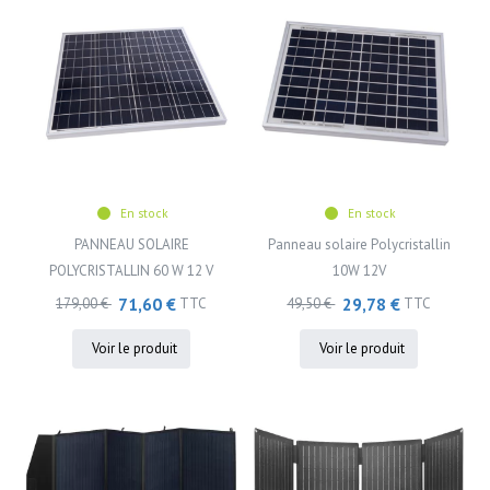
En stock
En stock
PANNEAU SOLAIRE
Panneau solaire Polycristallin
POLYCRISTALLIN 60 W 12 V
10W 12V
71,60 €
29,78 €
179,00 €
TTC
49,50 €
TTC
Voir le produit
Voir le produit