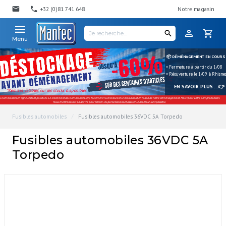
+32 (0)81 741 648
Notre magasin
Menu
📦 DÉMÉNAGEMENT EN COURS
• Fermeture à partir du 1/08
• Réouverture le 1/09 à Rhisne
EN SAVOIR PLUS ...👉
*Remises valables sur les stocks disponibles
s commandes en ligne restent possibles. Le traitement des commandes sera fortement ralenti durant le mois d'août en raison de notre déménagement. Merci pour votre compréhension.
Nous mettrons tout en œuvre pour limiter les perturbations et assurer le meilleur suivi possible.
Fusibles automobiles
Fusibles automobiles 36VDC 5A Torpedo
Fusibles automobiles 36VDC 5A
Torpedo