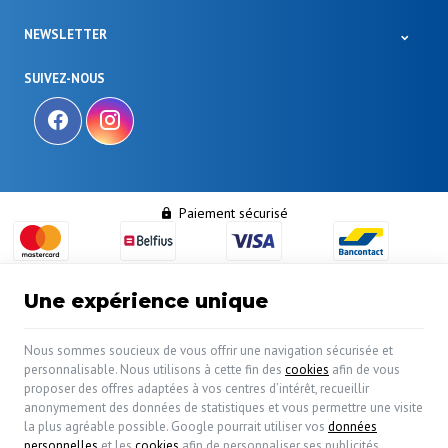
NEWSLETTER
SUIVEZ-NOUS
Paiement sécurisé
Une expérience unique
Nous sommes soucieux de vous offrir une navigation sécurisée et
| N° d'entreprise : 0460.413.765 |
Mentions légales &
personnalisable. Nous utilisons à cette fin des
cookies
afin de vous
Contact
proposer des offres adaptées à vos centres d’intérêt, recueillir
anonymement des données de statistiques et vous permettre une visite
Conditions d'utilisation du site web
|
Cookies
|
Données personnelles
|
la plus agréable possible. Google pourrait utiliser vos
données
Traitement de vos données par Google
personnelles
et les
cookies
afin de personnaliser ses publicités.