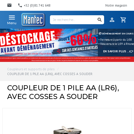
+32 (0)81 741 648
Notre magasin
Menu
📦 DÉMÉNAGEMENT EN COURS
• Fermeture à partir du 1/08
• Réouverture le 1/09 à Rhisne
EN SAVOIR PLUS ...👉
*Remises valables sur les stocks disponibles
s commandes en ligne restent possibles. Le traitement des commandes sera fortement ralenti durant le mois d'août en raison de notre déménagement. Merci pour votre compréhension.
Nous mettrons tout en œuvre pour limiter les perturbations et assurer le meilleur suivi possible.
Coupleurs et supports de piles
COUPLEUR DE 1 PILE AA (LR6), AVEC COSSES A SOUDER
COUPLEUR DE 1 PILE AA (LR6),
AVEC COSSES A SOUDER