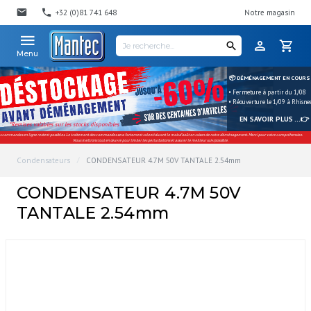
+32 (0)81 741 648
Notre magasin
Menu
📦 DÉMÉNAGEMENT EN COURS
• Fermeture à partir du 1/08
• Réouverture le 1/09 à Rhisne
EN SAVOIR PLUS ...👉
*Remises valables sur les stocks disponibles
s commandes en ligne restent possibles. Le traitement des commandes sera fortement ralenti durant le mois d'août en raison de notre déménagement. Merci pour votre compréhension.
Nous mettrons tout en œuvre pour limiter les perturbations et assurer le meilleur suivi possible.
Condensateurs
CONDENSATEUR 4.7M 50V TANTALE 2.54mm
CONDENSATEUR 4.7M 50V
TANTALE 2.54mm