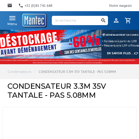
+32 (0)81 741 648
Notre magasin
Menu
📦 DÉMÉNAGEMENT EN COURS
• Fermeture à partir du 1/08
• Réouverture le 1/09 à Rhisne
EN SAVOIR PLUS ...👉
*Remises valables sur les stocks disponibles
s commandes en ligne restent possibles. Le traitement des commandes sera fortement ralenti durant le mois d'août en raison de notre déménagement. Merci pour votre compréhension.
Nous mettrons tout en œuvre pour limiter les perturbations et assurer le meilleur suivi possible.
Condensateurs
CONDENSATEUR 3.3M 35V TANTALE - PAS 5.08MM
CONDENSATEUR 3.3M 35V
TANTALE - PAS 5.08MM