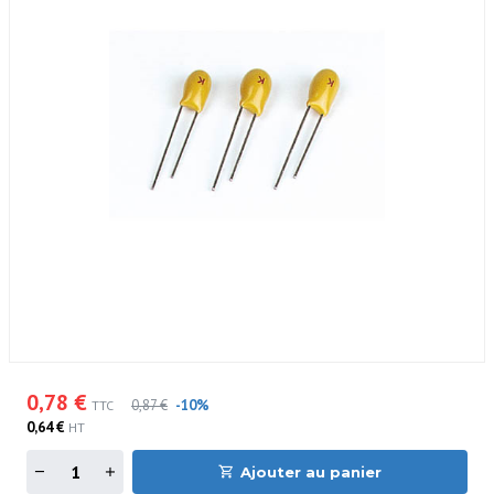
0,78 €
0,87 €
-10%
TTC
0,64 €
HT
Ajouter au panier