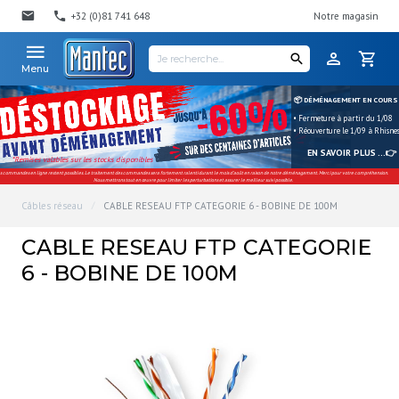
+32 (0)81 741 648
Notre magasin
Menu
📦 DÉMÉNAGEMENT EN COURS
• Fermeture à partir du 1/08
• Réouverture le 1/09 à Rhisne
EN SAVOIR PLUS ...👉
*Remises valables sur les stocks disponibles
s commandes en ligne restent possibles. Le traitement des commandes sera fortement ralenti durant le mois d'août en raison de notre déménagement. Merci pour votre compréhension.
Nous mettrons tout en œuvre pour limiter les perturbations et assurer le meilleur suivi possible.
Câbles réseau
CABLE RESEAU FTP CATEGORIE 6 - BOBINE DE 100M
CABLE RESEAU FTP CATEGORIE
6 - BOBINE DE 100M