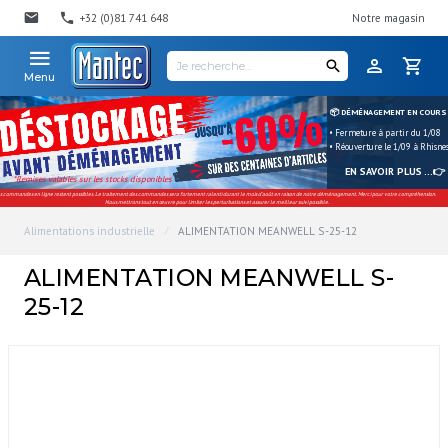
+32 (0)81 741 648
Notre magasin
Menu
📦 DÉMÉNAGEMENT EN COURS
• Fermeture à partir du 1/08
• Réouverture le 1/09 à Rhisne
EN SAVOIR PLUS ...👉
*Remises valables sur les stocks disponibles
s commandes en ligne restent possibles. Le traitement des commandes sera fortement ralenti durant le mois d'août en raison de notre déménagement. Merci pour votre compréhension.
Nous mettrons tout en œuvre pour limiter les perturbations et assurer le meilleur suivi possible.
Alimentations industrielle
ALIMENTATION MEANWELL S-25-12
ALIMENTATION MEANWELL S-
25-12