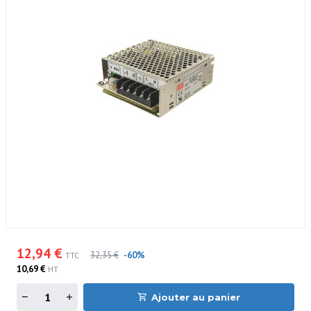
12,94 €
32,35 €
-60%
TTC
10,69 €
HT
Ajouter au panier